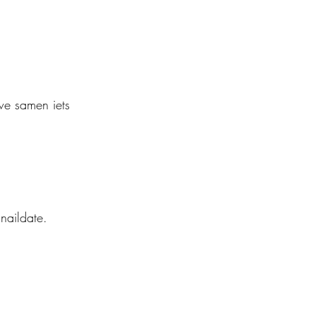
we samen iets
naildate.