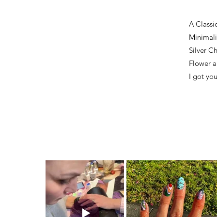
A Classi
Minimalis
Silver C
Flower a
I got yo