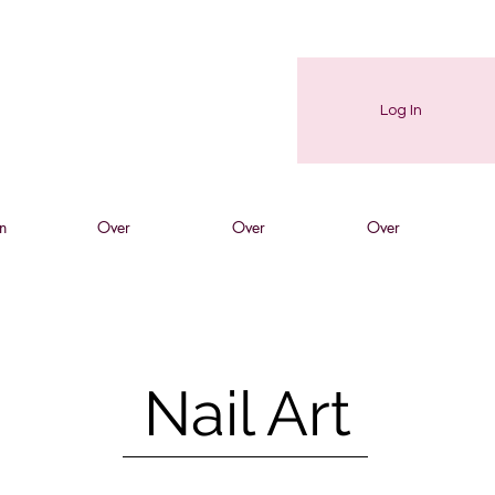
Log In
n
Over
Over
Over
Nail Art