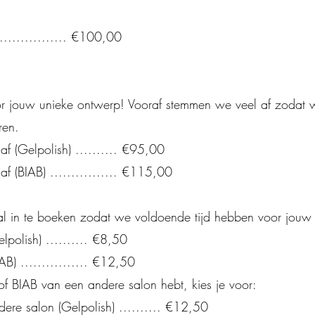
................ €100,00
or jouw unieke ontwerp! Vooraf stemmen we veel af zodat 
ren.
af (Gelpolish) .......... €95,00
af (BIAB) ................ €115,00
al in te boeken zodat we voldoende tijd hebben voor jouw 
polish) .......... €8,50
B) ................ €12,50
f BIAB van een andere salon hebt, kies je voor:
re salon (Gelpolish) .......... €12,50