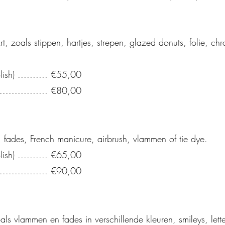
t, zoals stippen, hartjes, strepen, glazed donuts, folie, chr
lish) .......... €55,00
................ €80,00
s, fades, French manicure, airbrush, vlammen of tie dye.
lish) .......... €65,00
................ €90,00
s vlammen en fades in verschillende kleuren, smileys, lette