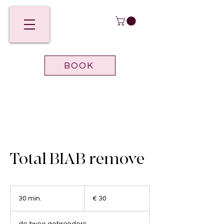
BOOK
Total BIAB remove
30
euro
30 min.
3
€ 30
0
m