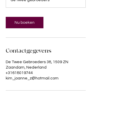
de twee gebroeders
i
n
.
Nu boeken
Contactgegevens
De Twee Gebroeders 38, 1509 ZN
Zaandam, Nederland
+31618019744
kim_joanne_z@hotmail.com