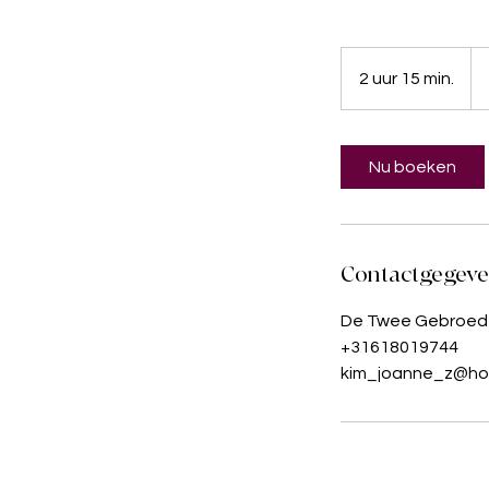
112
eur
2 uur 15 min.
2
u
u
r
Nu boeken
1
5
m
i
Contactgegev
n
.
De Twee Gebroede
+31618019744
kim_joanne_z@ho