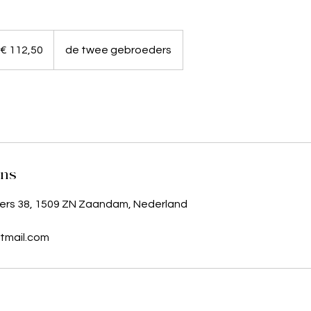
,50
o
€ 112,50
de twee gebroeders
ens
rs 38, 1509 ZN Zaandam, Nederland
tmail.com