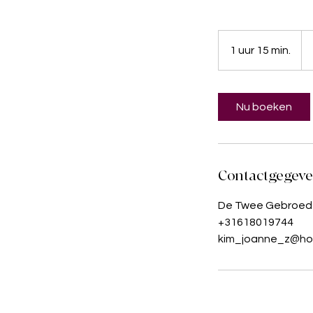
80
eur
1 uur 15 min.
1
u
u
1
Nu boeken
5
m
i
n
Contactgegev
.
De Twee Gebroede
+31618019744
kim_joanne_z@ho