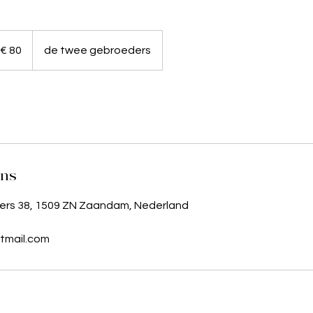
o
€ 80
de twee gebroeders
ens
rs 38, 1509 ZN Zaandam, Nederland
tmail.com